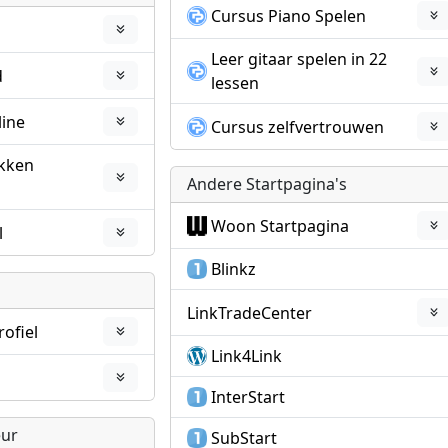
Cursus Piano Spelen
Leer gitaar spelen in 22
d
lessen
line
Cursus zelfvertrouwen
akken
Andere Startpagina's
Woon Startpagina
l
Blinkz
LinkTradeCenter
rofiel
Link4Link
InterStart
eur
SubStart