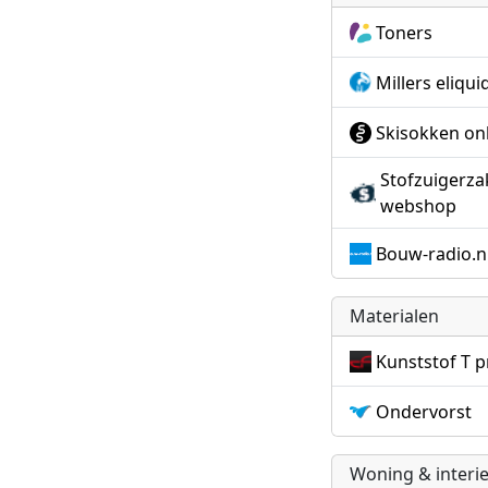
Toners
Millers eliqui
Skisokken on
Stofzuigerz
webshop
Bouw-radio.n
Materialen
Kunststof T p
Ondervorst
Woning & interi