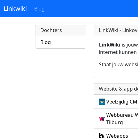
Linkwiki
Blog
Dochters
LinkWiki - Linkov
Blog
LinkWiki
is jouw
internet kunnen 
Staat jouw websi
Website & app 
Veelzijdig CM
Webbureau W
Tilburg
Webapps