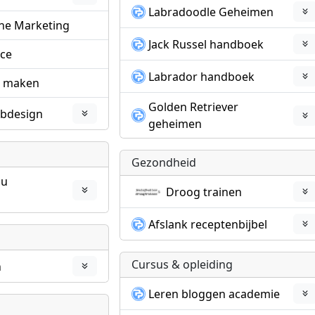
Labradoodle Geheimen
ine Marketing
Jack Russel handboek
ice
Labrador handboek
n maken
Golden Retriever
bdesign
geheimen
Gezondheid
au
Droog trainen
Afslank receptenbijbel
Cursus & opleiding
n
Leren bloggen academie