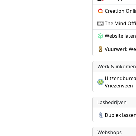
Creation Onl
The Mind Off
Website late
Vuurwerk We
Werk & inkomen
Uitzendbure
Vriezenveen
Lasbedrijven
Duplex lasse
Webshops